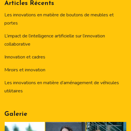
Articles Récents
Les innovations en matière de boutons de meubles et
portes
L’impact de l’intelligence artificielle sur l’innovation
collaborative
Innovation et cadres
Miroirs et innovation
Les innovations en matière d’aménagement de véhicules
utilitaires
Galerie