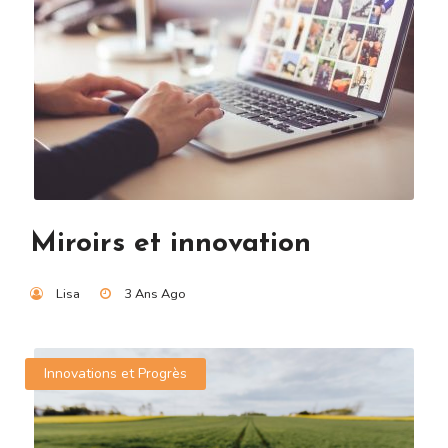
Miroirs et innovation
Lisa
3 Ans Ago
Innovations et Progrès