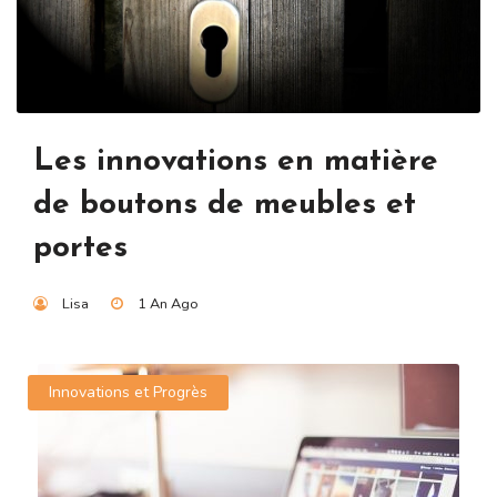
Les innovations en matière
de boutons de meubles et
portes
Lisa
1 An Ago
Innovations et Progrès